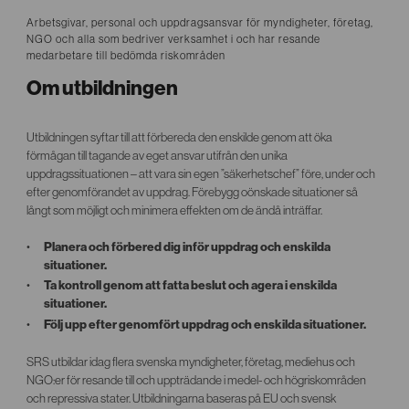
Arbetsgivar, personal och uppdragsansvar för myndigheter, företag,
NGO och alla som bedriver verksamhet i och har resande
medarbetare till bedömda riskområden
Om utbildningen
Utbildningen syftar till att förbereda den enskilde genom att öka
förmågan till tagande av eget ansvar utifrån den unika
uppdragssituationen – att vara sin egen ”säkerhetschef” före, under och
efter genomförandet av uppdrag. Förebygg oönskade situationer så
långt som möjligt och minimera effekten om de ändå inträffar.
Planera och förbered dig inför uppdrag och enskilda
situationer.
Ta kontroll genom att fatta beslut och agera i enskilda
situationer.
Följ upp efter genomfört uppdrag och enskilda situationer.
SRS utbildar idag flera svenska myndigheter, företag, mediehus och
NGO:er för resande till och uppträdande i medel- och högriskområden
och repressiva stater. Utbildningarna baseras på EU och svensk