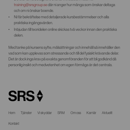
training@srsgroup.se
där ni anger hur många som önskar deltaga
och om ni önskar boende.
Ni får bekräftelse med detaljerade kursbestämmelser och alla
praktiska ingångsvärden.
Inbjudan till teoridelen online skickas två veckor innan den praktiska
delen.
Med tanke på kursens syfte, målsättningar och innehåll så innehåller den
vad som kan upplevas som stressande och till del fysiskt krävande delar.
Det är dock inga krav på exakta genomföranden för att bli godkänd då
personlig insikt och medvetenhet om egen förmåga är det centrala.
Hem
Tjänster
Vi skyddar
SRM
Om oss
Karriär
Aktuellt
Kontakt