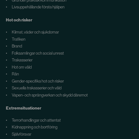
Grunder praktisk kommunikation
Livsuppehållande första hjälpen
Hot och risker
Klimat, väder och sjukdomar
Trafiken
Brand
Folksamlingar och social unrest
Trakasserier
Hot om våld
Rån
Gender-specifika hot och risker
Sexuella trakasserier och våld
Vapen- och sprängverkan och skydd däremot
Extremsituationer
Terrorhandlingar och attentat
Kidnappning och bortföring
Självförsvar