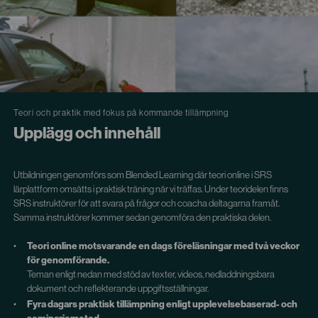
Teori och praktik med fokus på kommande tillämpning
Upplägg och innehåll
Utbildningen genomförs som Blended Learning där teori online i SRS
lärplattform omsätts i praktisk träning när vi träffas. Under teoridelen finns
SRS instruktörer för att svara på frågor och coacha deltagarna framåt.
Samma instruktörer kommer sedan genomföra den praktiska delen.
Teori online motsvarande en dags föreläsningar med två veckor
för genomförande.
Teman enligt nedan med stöd av texter, videos, nedladdningsbara
dokument och reflekterande uppgiftsställningar.
Fyra dagars praktisk tillämpning enligt upplevelsebaserad- och