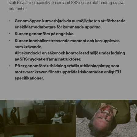
statsförvaltnings specifikationer samt SRS egna omfattande operativa
erfarenhet
Genom öppen kurs erbjuds du nu möjligheten att förbereda
enskilda medarbetare för kommande uppdrag.
Kursen genomförs på engelska.
Kursen innehåller stressande moment och kan upplevas
som krävande.
Allt sker dock i en säker och kontrollerad miljö under ledning
av SRS mycket erfarna instruktörer.
Efter genomförd utbildning erhålls utbildningsintyg som
motsvarar kraven för att uppträda i riskområden enligt EU
specifikationer.