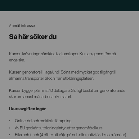
Anmäl intresse
Så här söker du
Kursen kräver inga särskilda förkunskaper. Kursen genomförs på
engelska.
Kursen genomförs i Hagalund i Solna med mycket god tillgång till
allmänna transporter till och från utbildningsplatsen.
Kursen bygger på minst 10 deltagare. Slutligt beslut om genomförande
sker en senast månad innan kursstart.
I kursavgiften ingår
Online-del och praktisk tillämpning
Av EU godkänt utbildningsintyg efter genomförd kurs
Fika och lunch (4 rätter att välja på och alternativ för de som önskar)