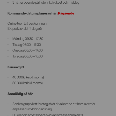
3 nätter boende på hotel inkl. frukost och middag
Kommande datum planeras här:
Pågående
Online teori två veckor innan.
Ex. praktisk del (4 dagar):
Måndag 09:30 – 17:30
Tisdag 08:30 – 17:30
Onsdag 08:30 – 17:30
Torsdag 08:30 – 16:30
Kursavgift
40 000kr (exkl. moms)
50 000kr (inkl. moms)
Anmäl dig så här
Är ni en grupp i ett företag så är ni välkomna att höra av er för
anpassad utbildningslösning.
Du eller din arbetsgivare skickar intresseanmälan till