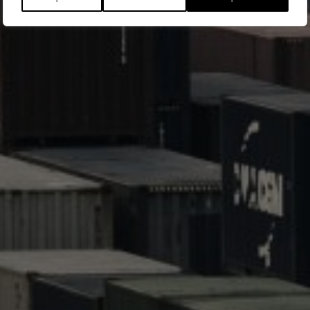
kärnan i SRS säkerhetsutredningsarbete.