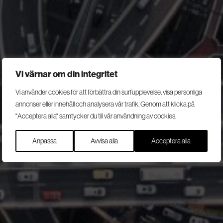
Vi värnar om din integritet
Säkerhets-
Vi använder cookies för att förbättra din surfupplevelse, visa personliga
annonser eller innehåll och analysera vår trafik. Genom att klicka på
ledning
"Acceptera alla" samtycker du till vår användning av cookies.
SRS tjänster inom säkerhetsledning stärker och effektiviserar ert
Anpassa
Avvisa alla
Acceptera alla
säkerhetsarbete och säkerställer en trygg arbetsplats åt era
medarbetare.