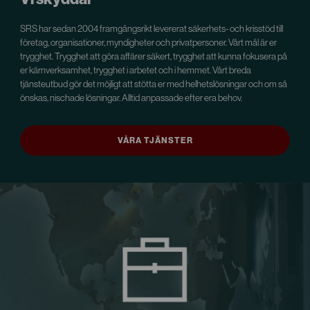
SRS har sedan 2004 framgångsrikt levererat säkerhets- och krisstöd till
företag, organisationer, myndigheter och privatpersoner. Vårt mål är er
trygghet. Trygghet att göra affärer säkert, trygghet att kunna fokusera på
er kärnverksamhet, trygghet i arbetet och i hemmet. Vårt breda
tjänsteutbud gör det möjligt att stötta er med helhetslösningar och om så
önskas, nischade lösningar. Alltid anpassade efter era behov.
VÅRA TJÄNSTER