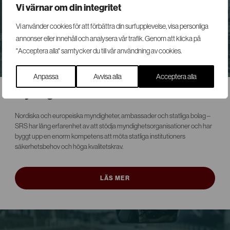
Vi värnar om din integritet
Vi använder cookies för att förbättra din surfupplevelse, visa personliga
annonser eller innehåll och analysera vår trafik. Genom att klicka på
"Acceptera alla" samtycker du till vår användning av cookies.
Anpassa
Avvisa alla
Acceptera alla
Myndigheter
Nordiska och europeiska myndigheter, ambassader och statliga bolag –
SRS har lång erfarenhet av att stödja myndighetsorganisationer och har
byggt upp en enorm kompetens att möta statliga institutioners
säkerhetsbehov och höga kvalitetskrav.
LÄS MER