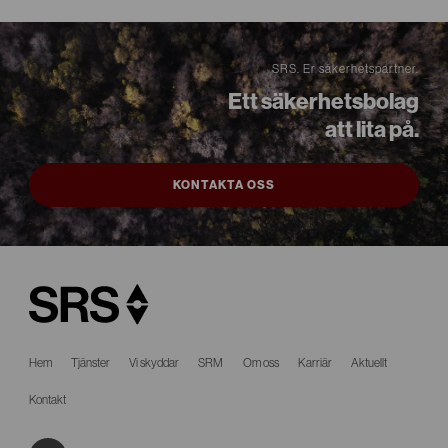
SRS. Er säkerhetspartner.
Ett säkerhetsbolag
att lita på.
KONTAKTA OSS
Hem
Tjänster
Vi skyddar
SRM
Om oss
Karriär
Aktuellt
Kontakt