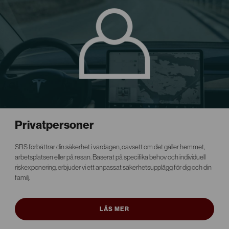
Privatpersoner
SRS förbättrar din säkerhet i vardagen, oavsett om det gäller hemmet,
arbetsplatsen eller på resan. Baserat på specifika behov och individuell
riskexponering, erbjuder vi ett anpassat säkerhetsupplägg för dig och din
familj.
LÄS MER