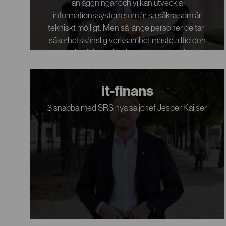
anläggningar och vi kan utveckla
informationssystem som är så säkra som är
tekniskt möjligt. Men så länge personer deltar i
säkerhetskänslig verksamhet måste alltid den
mänskliga faktorn beaktas och omhändertas.
it-finans
3 snabba med SRS nya säljchef Jesper Kaijser