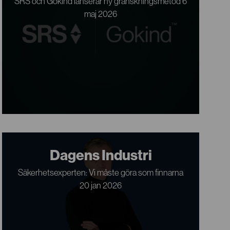
SRS och Gokind lanserar ny granskningsmetod 6
maj 2026
Dagens Industri
Säkerhetsexperten: Vi måste göra som finnarna
20 jan 2026