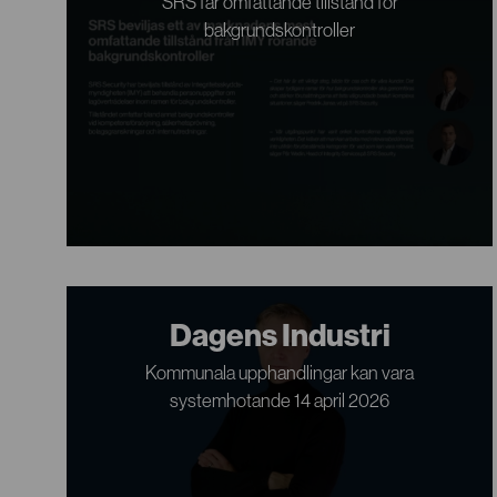
SRS får omfattande tillstånd för
bakgrundskontroller
Dagens Industri
Kommunala upphandlingar kan vara
systemhotande 14 april 2026