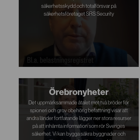
säkerhetsskydd och totalförsvar på
säkerhetsföretaget SRS Security
Örebronyheter
Det uppmärksammade åtalet mot två bröder för
spioneri och grov obehörig befattning visar att
andra länder fortfarande lägger ner stora resurser
på att inhämta information som rör Sveriges
säkerhet. Vi kan bygga säkra byggnader och