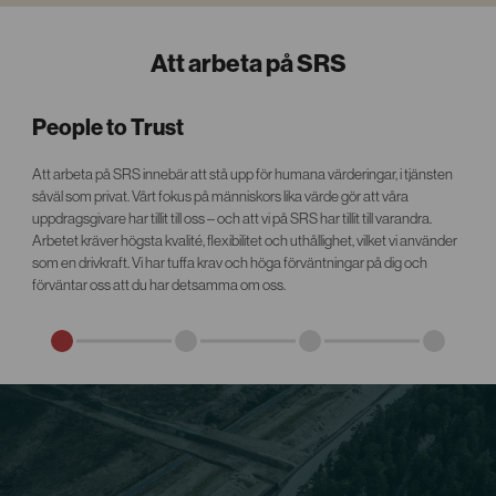
Att arbeta på SRS
People to Trust
Att arbeta på SRS innebär att stå upp för humana värderingar, i tjänsten
såväl som privat. Vårt fokus på människors lika värde gör att våra
uppdragsgivare har tillit till oss – och att vi på SRS har tillit till varandra.
Arbetet kräver högsta kvalité, flexibilitet och uthållighet, vilket vi använder
som en drivkraft. Vi har tuffa krav och höga förväntningar på dig och
förväntar oss att du har detsamma om oss.