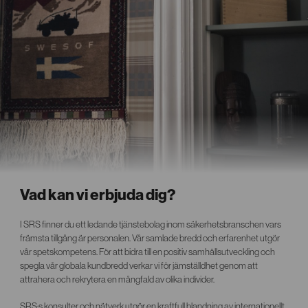
Vad kan vi erbjuda dig?
I SRS finner du ett ledande tjänstebolag inom säkerhetsbranschen vars
främsta tillgång är personalen. Vår samlade bredd och erfarenhet utgör
vår spetskompetens. För att bidra till en positiv samhällsutveckling och
spegla vår globala kundbredd verkar vi för jämställdhet genom att
attrahera och rekrytera en mångfald av olika individer.
SRS:s konsulter och nätverk utgör en kraftfull blandning av internationellt