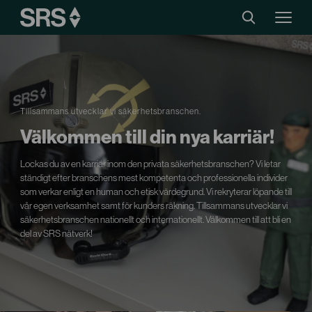
Tillsammans utvecklar vi säkerhetsbranschen.
Välkommen till din nya karriär!
Lockas du av en karriär inom den privata säkerhetsbranschen? Vi letar
ständigt efter branschens mest kompetenta och professionella individer
som verkar enligt en human och etisk värdegrund. Vi rekryterar löpande till
vår egen verksamhet samt för kunders räkning. Tillsammans utvecklar vi
säkerhetsbranschen nationellt och internationellt. Välkommen till att bli en
del av SRS nätverk!