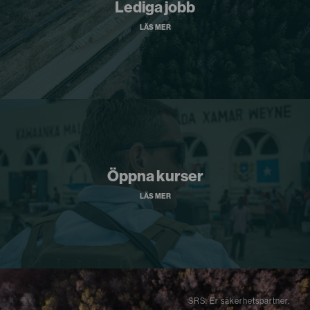
Lediga jobb
LÄS MER
Öppna kurser
LÄS MER
SRS. Er säkerhetspartner.