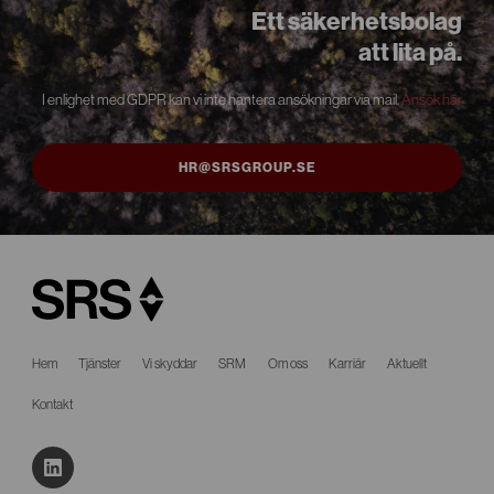
Ett säkerhetsbolag
att lita på.
I enlighet med GDPR kan vi inte hantera ansökningar via mail.
Ansök här
HR@SRSGROUP.SE
Hem
Tjänster
Vi skyddar
SRM
Om oss
Karriär
Aktuellt
Kontakt