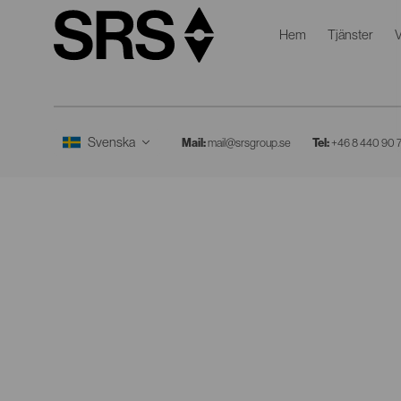
Hem
Tjänster
V
Mail:
mail@srsgroup.se
Tel:
+46 8 440 90 