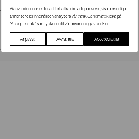
Vi använder cookies för att förbättra din surfupplevelse, visa personliga
i skyddar
SRM
Om oss
Karriär
Aktuellt
Kontakt
annonser eller innehåll och analysera vår trafik. Genom att klicka på
"Acceptera alla" samtycker du till vår användning av cookies.
Anpassa
Avvisa alla
Acceptera alla
70