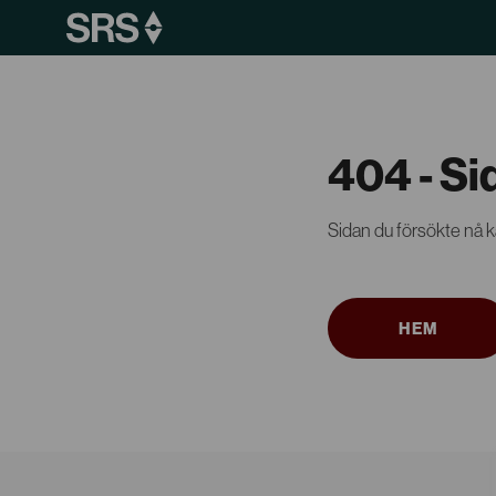
404 - Si
Sidan du försökte nå ka
HEM